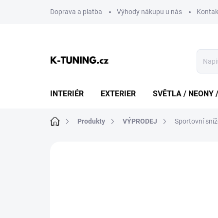
Přejít
Doprava a platba
Výhody nákupu u nás
Kontak
na
obsah
INTERIÉR
EXTERIER
SVĚTLA / NEONY 
Domů
Produkty
VÝPRODEJ
Sportovní sní
Neohodnoceno
Podrobnosti hodn
DOPRAVA ZDARMA