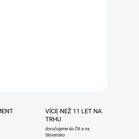
750kg
m
m
ZEPTAT SE
MENT
VÍCE NEŽ 11 LET NA
TRHU
doručujeme do ČR a na
Slovensko