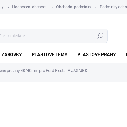
ty
Hodnocení obchodu
Obchodní podmínky
Podmínky ochr
Hledat
/ ŽÁROVKY
PLASTOVÉ LEMY
PLASTOVÉ PRAHY
žené pružiny 40/40mm pro Ford Fiesta IV JAS/JBS
ocení
ZNAČKA:
TA TECHNIX
3 499 Kč
2 974
Měrná
SKLADEM IHNED K ODESL