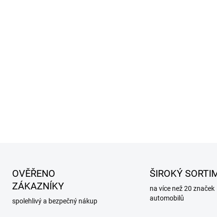
Max. zatížení zadní nápravy:
Snížení přední nápravy:
40m
Snížení zadní nápravy:
40m
DETAILNÍ INFORMACE
OVĚŘENO
ŠIROKÝ SORTI
ZÁKAZNÍKY
na více než 20 značek
automobilů
spolehlivý a bezpečný nákup