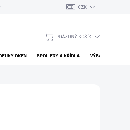
CZK
any osobních údajů
Vracení zboží a reklamace
PRÁZDNÝ KOŠÍK
NÁKUPNÍ
KOŠÍK
OFUKY OKEN
SPOILERY A KŘÍDLA
VÝBAVA AUTA
 Kč
ÁNÍ
(1 SADA)