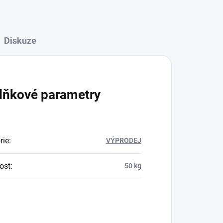
Diskuze
lňkové parametry
rie
:
VÝPRODEJ
ost
:
50 kg