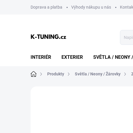
Přejít
Doprava a platba
Výhody nákupu u nás
Kontak
na
obsah
INTERIÉR
EXTERIER
SVĚTLA / NEONY 
Domů
Produkty
Světla / Neony / Žárovky
Neohodnoceno
Podrobnosti hodn