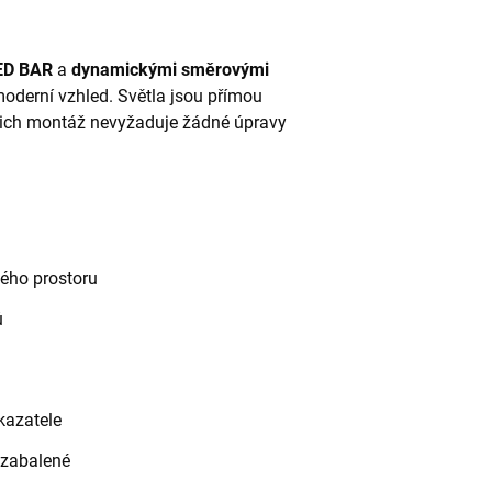
ED BAR
a
dynamickými směrovými
oderní vzhled. Světla jsou přímou
ejich montáž nevyžaduje žádné úpravy
vého prostoru
ů
kazatele
 zabalené