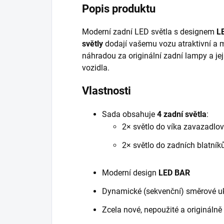
Popis produktu
Moderní zadní LED světla s designem
L
světly
dodají vašemu vozu atraktivní a m
náhradou za originální zadní lampy a j
vozidla.
Vlastnosti
Sada obsahuje
4 zadní světla
:
2× světlo do víka zavazadlo
2× světlo do zadních blatník
Moderní design
LED BAR
Dynamické (sekvenční) směrové u
Zcela nové, nepoužité a originálně