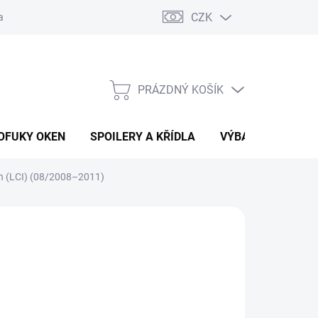
CZK
any osobních údajů
Vracení zboží a reklamace
PRÁZDNÝ KOŠÍK
NÁKUPNÍ
KOŠÍK
OFUKY OKEN
SPOILERY A KŘÍDLA
VÝBAVA AUTA
n (LCI) (08/2008–2011)
399 Kč
026
MOŽNOSTI DORUČENÍ