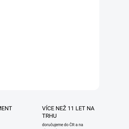
tlo
ed, který zvýrazní design vašeho vozu
álních zadních světel
ZEPTAT SE
MENT
VÍCE NEŽ 11 LET NA
TRHU
doručujeme do ČR a na