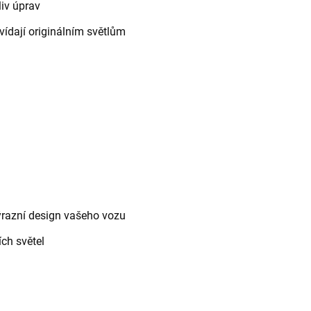
iv úprav
ídají originálním světlům
výrazní design vašeho vozu
ích světel