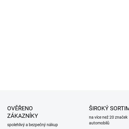
obrysová světla
brzdová světla
zpáteční světla
směrová světla
zadní mlhové svě
Stylový a moderní vzhl
Kvalitní náhrada origin
DETAILNÍ INFORMACE
OVĚŘENO
ŠIROKÝ SORTI
ZÁKAZNÍKY
na více než 20 značek
automobilů
spolehlivý a bezpečný nákup