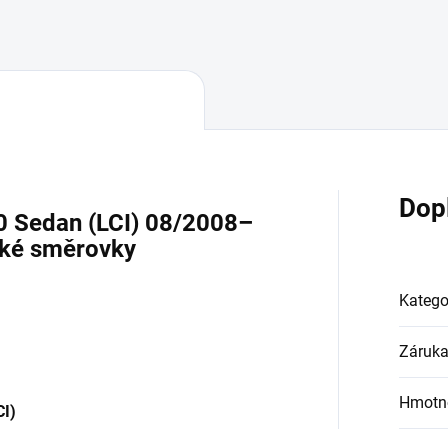
Dop
0 Sedan (LCI) 08/2008–
cké směrovky
Katego
Záruk
Hmotn
CI)