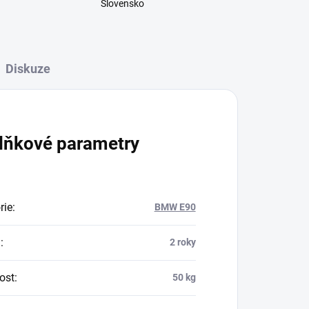
Slovensko
Diskuze
lňkové parametry
rie
:
BMW E90
a
:
2 roky
ost
:
50 kg