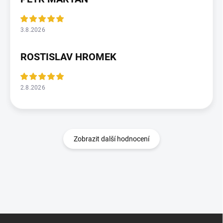
3.8.2026
ROSTISLAV HROMEK
2.8.2026
Zobrazit další hodnocení
Z