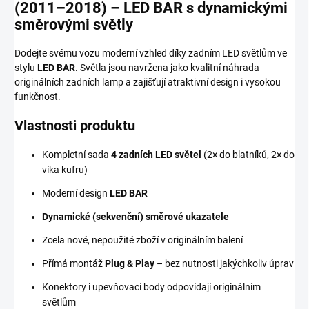
(2011–2018) – LED BAR s dynamickými
směrovými světly
Dodejte svému vozu moderní vzhled díky zadním LED světlům ve
stylu
LED BAR
. Světla jsou navržena jako kvalitní náhrada
originálních zadních lamp a zajišťují atraktivní design i vysokou
funkčnost.
Vlastnosti produktu
Kompletní sada
4 zadních LED světel
(2× do blatníků, 2× do
víka kufru)
Moderní design
LED BAR
Dynamické (sekvenční) směrové ukazatele
Zcela nové, nepoužité zboží v originálním balení
Přímá montáž
Plug & Play
– bez nutnosti jakýchkoliv úprav
Konektory i upevňovací body odpovídají originálním
světlům