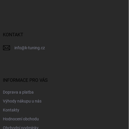
á
p
a
t
í
KONTAKT
info
@
k-tuning.cz
INFORMACE PRO VÁS
Doprava a platba
Výhody nákupu u nás
Kontakty
Hodnocení obchodu
Obchodní podmínky