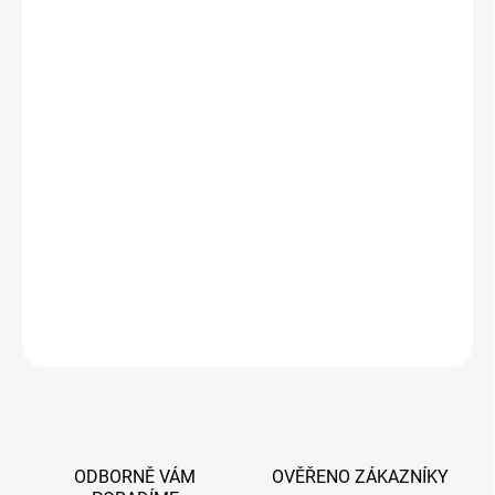
Vlastnosti produktu
Novinka s
dynamickými LED směrovými ukazateli
.
Zcela nová světla, nikdy nepoužitá, dodávaná v originálním
balení.
Přímá montáž bez nutnosti jakýchkoliv úprav vozidla.
Konektory i upevňovací body jsou shodné s originálními
světly.
Integrovaná relé eliminují chybové hlášení o spálené
žárovce.
DETAILNÍ INFORMACE
ZEPTAT SE
ODBORNĚ VÁM
OVĚŘENO ZÁKAZNÍKY