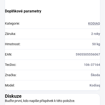
Doplňkové parametry
Kategorie
:
KODIAQ
Záruka
:
2 roky
Hmotnost
:
50 kg
EAN
:
5905505556067
TecDoc
:
106-37164
Značka
:
Škoda
Model
:
Kodiaq
Diskuze
Buďte první, kdo napíše příspěvek k této položce.