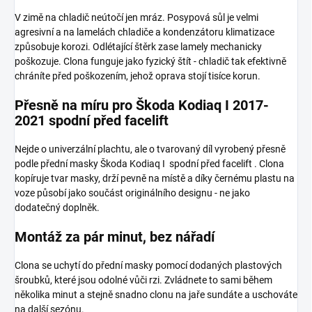
V zimě na chladič neútočí jen mráz. Posypová sůl je velmi
agresivní a na lamelách chladiče a kondenzátoru klimatizace
způsobuje korozi. Odlétající štěrk zase lamely mechanicky
poškozuje. Clona funguje jako fyzický štít - chladič tak efektivně
chráníte před poškozením, jehož oprava stojí tisíce korun.
Přesně na míru pro Škoda Kodiaq I 2017-
2021 spodní před facelift
Nejde o univerzální plachtu, ale o tvarovaný díl vyrobený přesně
podle přední masky Škoda Kodiaq I spodní před facelift . Clona
kopíruje tvar masky, drží pevně na místě a díky černému plastu na
voze působí jako součást originálního designu - ne jako
dodatečný doplněk.
Montáž za pár minut, bez nářadí
Clona se uchytí do přední masky pomocí dodaných plastových
šroubků, které jsou odolné vůči rzi. Zvládnete to sami během
několika minut a stejně snadno clonu na jaře sundáte a uschováte
na další sezónu.