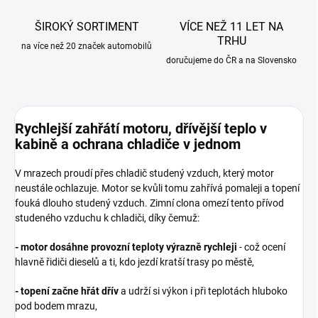
ŠIROKÝ SORTIMENT
VÍCE NEŽ 11 LET NA
TRHU
na více než 20 značek automobilů
doručujeme do ČR a na Slovensko
Rychlejší zahřátí motoru, dřívější teplo v
kabině a ochrana chladiče v jednom
V mrazech proudí přes chladič
studený
vzduch, který motor
neustále ochlazuje. Motor se kvůli tomu zahřívá pomaleji a topení
fouká dlouho studený vzduch. Zimní clona omezí tento přívod
studeného vzduchu k chladiči, díky čemuž:
-
motor dosáhne provozní teploty výrazně rychleji
- což ocení
hlavně řidiči dieselů a ti, kdo jezdí kratší trasy po městě,
-
topení začne hřát dřív
a udrží si výkon i při teplotách hluboko
pod bodem mrazu,