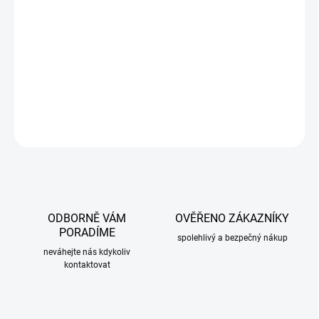
Uchycení:
plastové šroubky odolné vůči korozi (součást balení)
Montáž:
jednoduchá, do přední masky, bez nářadí
Záruka:
2 roky
DETAILNÍ INFORMACE
ZEPTAT SE
ODBORNĚ VÁM
OVĚŘENO ZÁKAZNÍKY
PORADÍME
spolehlivý a bezpečný nákup
neváhejte nás kdykoliv
kontaktovat