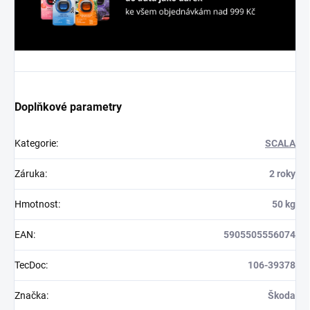
Doplňkové parametry
Kategorie
:
SCALA
Záruka
:
2 roky
Hmotnost
:
50 kg
EAN
:
5905505556074
TecDoc
:
106-39378
Značka
:
Škoda