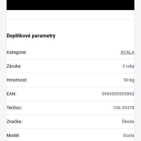
Doplňkové parametry
Kategorie
:
SCALA
Záruka
:
2 roky
Hmotnost
:
50 kg
EAN
:
5905505555862
TecDoc
:
106-39378
Značka
:
Škoda
Model
:
Scala