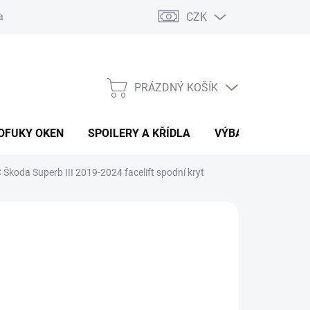
CZK
any osobních údajů
Vracení zboží a reklamace
PRÁZDNÝ KOŠÍK
NÁKUPNÍ
KOŠÍK
OFUKY OKEN
SPOILERY A KŘÍDLA
VÝBAVA AUTA
Škoda Superb III 2019-2024 facelift spodní kryt
ÁNÍ
(2 KS)
26
MOŽNOSTI DORUČENÍ