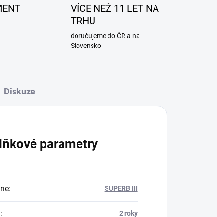
MENT
VÍCE NEŽ 11 LET NA
TRHU
doručujeme do ČR a na
Slovensko
Diskuze
lňkové parametry
rie
:
SUPERB III
a
:
2 roky