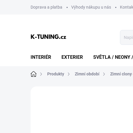
Přejít
Doprava a platba
Výhody nákupu u nás
Kontak
na
obsah
INTERIÉR
EXTERIER
SVĚTLA / NEONY 
Domů
Produkty
Zimní období
Zimní clony
Neohodnoceno
Podrobnosti hodn