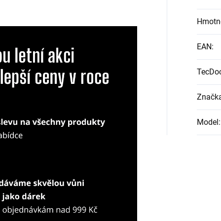
Hmotn
EAN
:
TecDo
Značk
Model
: