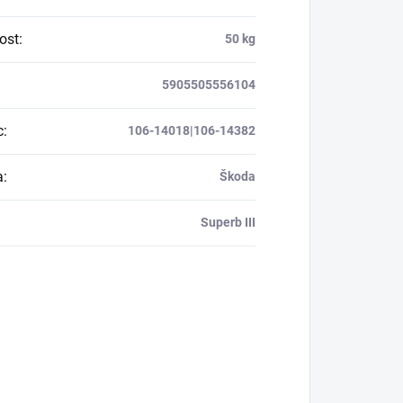
ost
:
50 kg
5905505556104
c
:
106-14018|106-14382
a
:
Škoda
Superb III