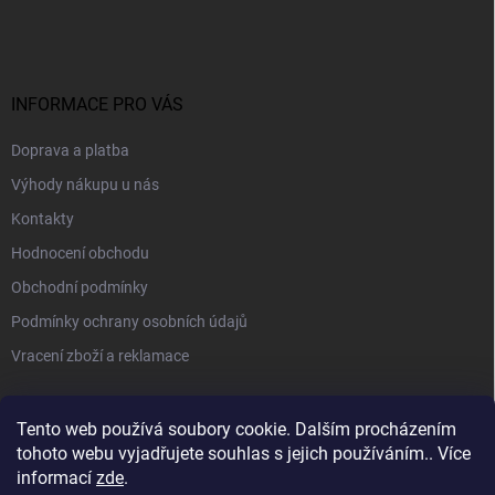
INFORMACE PRO VÁS
Doprava a platba
Výhody nákupu u nás
Kontakty
Hodnocení obchodu
Obchodní podmínky
Podmínky ochrany osobních údajů
Vracení zboží a reklamace
PŘIJÍMÁME ONLINE PLATBY
Tento web používá soubory cookie. Dalším procházením
tohoto webu vyjadřujete souhlas s jejich používáním.. Více
informací
zde
.