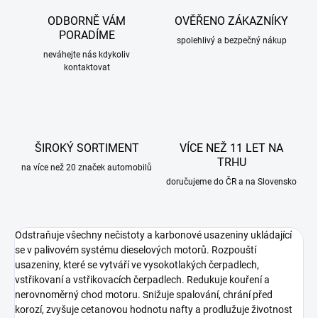
ODBORNĚ VÁM
OVĚŘENO ZÁKAZNÍKY
PORADÍME
spolehlivý a bezpečný nákup
neváhejte nás kdykoliv
kontaktovat
ŠIROKÝ SORTIMENT
VÍCE NEŽ 11 LET NA
TRHU
na více než 20 značek automobilů
doručujeme do ČR a na Slovensko
Odstraňuje všechny nečistoty a karbonové usazeniny ukládající
se v palivovém systému dieselových motorů. Rozpouští
usazeniny, které se vytváří ve vysokotlakých čerpadlech,
vstřikovaní a vstřikovacích čerpadlech. Redukuje kouření a
nerovnoměrný chod motoru. Snižuje spalování, chrání před
korozí, zvyšuje cetanovou hodnotu nafty a prodlužuje životnost