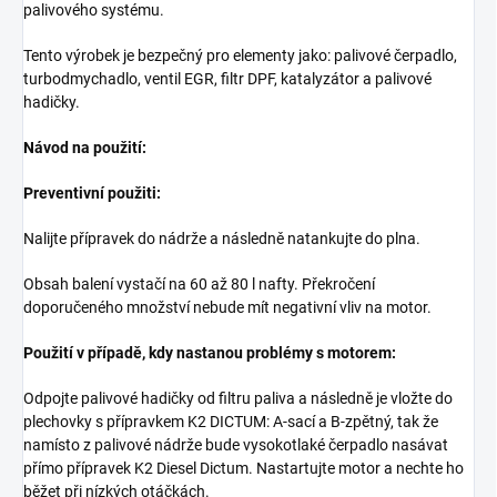
palivového systému.
Tento výrobek je bezpečný pro elementy jako: palivové čerpadlo,
turbodmychadlo, ventil EGR, filtr DPF, katalyzátor a palivové
hadičky.
Návod na použití:
Preventivní použiti:
Nalijte přípravek do nádrže a následně natankujte do plna.
Obsah balení vystačí na 60 až 80 l nafty. Překročení
doporučeného množství nebude mít negativní vliv na motor.
Použití v případě, kdy nastanou problémy s motorem:
Odpojte palivové hadičky od filtru paliva a následně je vložte do
plechovky s přípravkem K2 DICTUM: A-sací a B-zpětný, tak že
namísto z palivové nádrže bude vysokotlaké čerpadlo nasávat
přímo přípravek K2 Diesel Dictum. Nastartujte motor a nechte ho
běžet při nízkých otáčkách.