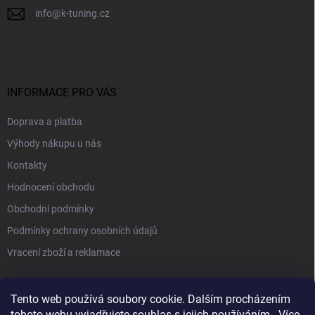
info
@
k-tuning.cz
INFORMACE PRO VÁS
Doprava a platba
Výhody nákupu u nás
Kontakty
Hodnocení obchodu
Obchodní podmínky
Podmínky ochrany osobních údajů
Vracení zboží a reklamace
PŘIJÍMÁME ONLINE PLATBY
Tento web používá soubory cookie. Dalším procházením
tohoto webu vyjadřujete souhlas s jejich používáním.. Více