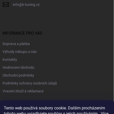
info
@
k-tuning.cz
INFORMACE PRO VÁS
Doprava a platba
Výhody nákupu u nás
Kontakty
Hodnocení obchodu
Obchodní podmínky
Podmínky ochrany osobních údajů
Vracení zboží a reklamace
PŘIJÍMÁME ONLINE PLATBY
Tento web používá soubory cookie. Dalším procházením
tohoto webu vyjadřujete souhlas s jejich používáním.. Více