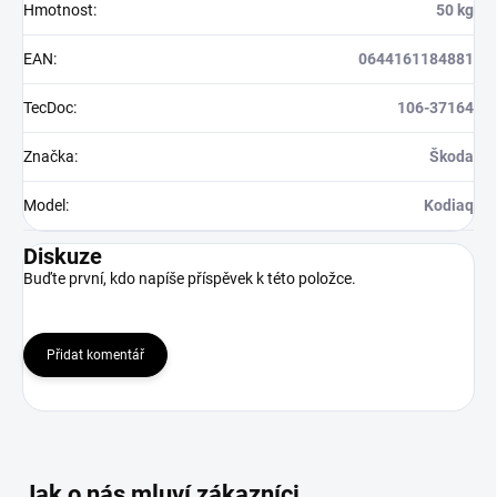
Hmotnost
:
50 kg
EAN
:
0644161184881
TecDoc
:
106-37164
Značka
:
Škoda
Model
:
Kodiaq
Diskuze
Buďte první, kdo napíše příspěvek k této položce.
Přidat komentář