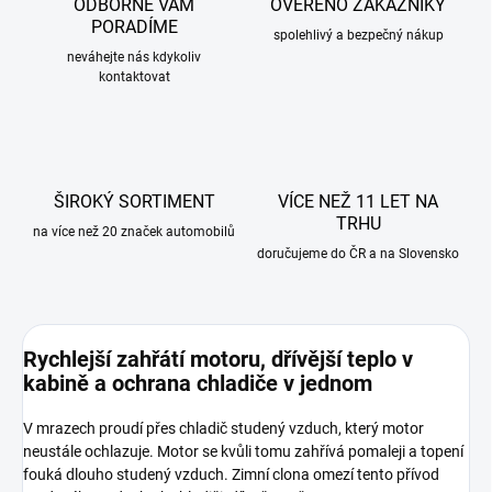
ODBORNĚ VÁM
OVĚŘENO ZÁKAZNÍKY
PORADÍME
spolehlivý a bezpečný nákup
neváhejte nás kdykoliv
kontaktovat
ŠIROKÝ SORTIMENT
VÍCE NEŽ 11 LET NA
TRHU
na více než 20 značek automobilů
doručujeme do ČR a na Slovensko
Rychlejší zahřátí motoru, dřívější teplo v
kabině a ochrana chladiče v jednom
V mrazech proudí přes chladič
studený
vzduch, který motor
neustále ochlazuje. Motor se kvůli tomu zahřívá pomaleji a topení
fouká dlouho studený vzduch. Zimní clona omezí tento přívod