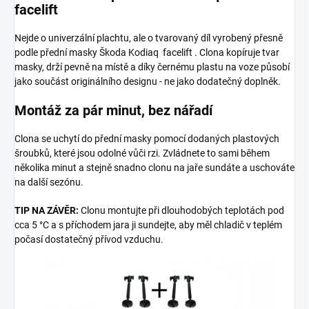
facelift
Nejde o univerzální plachtu, ale o tvarovaný díl vyrobený přesně
podle přední masky Škoda Kodiaq facelift . Clona kopíruje tvar
masky, drží pevně na místě a díky černému plastu na voze působí
jako součást originálního designu - ne jako dodatečný doplněk.
Montáž za pár minut, bez nářadí
Clona se uchytí do přední masky pomocí dodaných plastových
šroubků, které jsou odolné vůči rzi. Zvládnete to sami během
několika minut a stejně snadno clonu na jaře sundáte a uschováte
na další sezónu.
TIP NA ZÁVĚR:
Clonu montujte při dlouhodobých teplotách pod
cca 5 °C a s příchodem jara ji sundejte, aby měl chladič v teplém
počasí dostatečný přívod vzduchu.