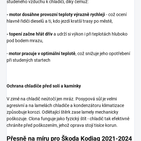
studeného vzduchu k chladiči, díky čemuž:
-
motor dosáhne provozní teploty výrazně rychleji
- což ocení
hlavně řidiči dieselů a ti, kdo jezdí kratší trasy po městě,
-
topení začne hřát dřív
a udrží si výkon i při teplotách hluboko
pod bodem mrazu,
-
motor pracuje v optimální teplotě
, což snižuje jeho opotřebení
při studených startech
Ochrana chladiče před solí a kamínky
V zimě na chladič neútočí jen mráz. Posypová sůl je velmi
agresivní a na lamelách chladiče a kondenzátoru klimatizace
způsobuje korozi. Odlétající štěrk zase lamely mechanicky
poškozuje. Clona funguje jako fyzický štít - chladič tak efektivně
chráníte před poškozením, jehož oprava stojí tisíce korun.
Přesně na míru pro Škoda Kodiaq 2021-2024