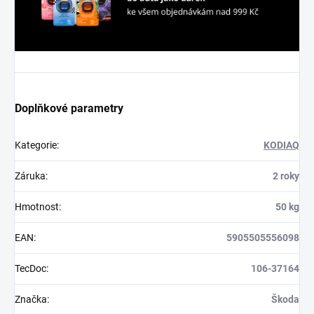
Doplňkové parametry
Kategorie
:
KODIAQ
Záruka
:
2 roky
Hmotnost
:
50 kg
EAN
:
5905505556098
TecDoc
:
106-37164
Značka
:
Škoda