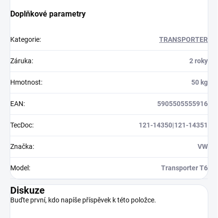
Doplňkové parametry
Kategorie
:
TRANSPORTER
Záruka
:
2 roky
Hmotnost
:
50 kg
EAN
:
5905505555916
TecDoc
:
121-14350|121-14351
Značka
:
VW
Model
:
Transporter T6
Diskuze
Buďte první, kdo napíše příspěvek k této položce.