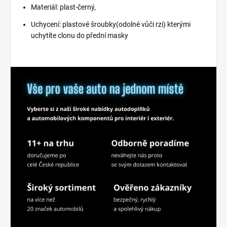
Materiál: plast-černý,
Uchycení: plastové šroubky(odolné vůči rzi) kterými
uchytíte clonu do přední masky