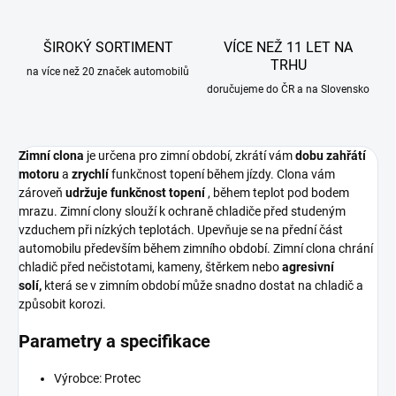
ŠIROKÝ SORTIMENT
VÍCE NEŽ 11 LET NA
TRHU
na více než 20 značek automobilů
doručujeme do ČR a na Slovensko
Zimní clona
je určena pro zimní období, zkrátí vám
dobu zahřátí
motoru
a
zrychlí
funkčnost topení během jízdy. Clona vám
zároveň
udržuje funkčnost topení
,
během teplot pod bodem
mrazu. Zimní clony slouží k ochraně chladiče před studeným
vzduchem při nízkých teplotách. Upevňuje se na přední část
automobilu především během zimního období. Z
imní clona chrání
chladič před nečistotami, kameny, štěrkem nebo
agresivní
solí,
která se v zimním období může snadno dostat na chladič a
způsobit korozi.
Parametry a specifikace
Výrobce: Protec