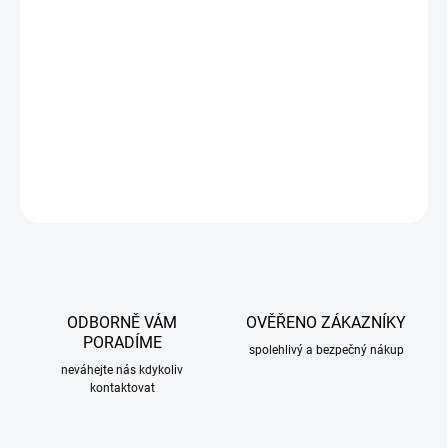
mrazu. Zimní clony slouží k ochraně chladiče před studeným
vzduchem při nízkých teplotách. Upevňuje se na přední část
automobilu především během zimního období. Z
imní clona chrání
chladič před nečistotami, kameny, štěrkem nebo
agresivní
solí,
která se v zimním období může snadno dostat na chladič a
způsobit korozi.
DETAILNÍ INFORMACE
ZEPTAT SE
ODBORNĚ VÁM
OVĚŘENO ZÁKAZNÍKY
PORADÍME
spolehlivý a bezpečný nákup
neváhejte nás kdykoliv
kontaktovat