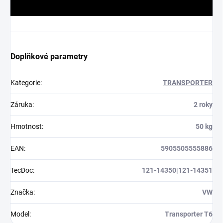
Doplňkové parametry
Kategorie
:
TRANSPORTER
Záruka
:
2 roky
Hmotnost
:
50 kg
EAN
:
5905505555886
TecDoc
:
121-14350|121-14351
Značka
:
VW
Model
:
Transporter T6