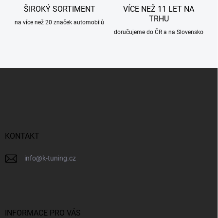
ŠIROKÝ SORTIMENT
VÍCE NEŽ 11 LET NA
TRHU
na více než 20 značek automobilů
doručujeme do ČR a na Slovensko
Z
á
p
a
t
í
KONTAKT
info
@
k-tuning.cz
INFORMACE PRO VÁS